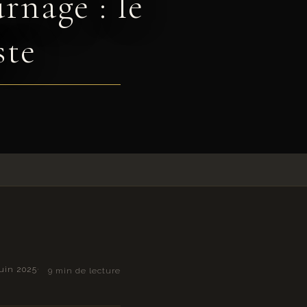
rnage : le
ste
juin 2025
9 min de lecture