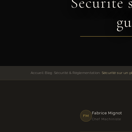
Sécurité 
gu
Accueil
›
Blog
›
Sécurité & Réglementation
›
Fabrice Mignot
FM
Chef Machiniste