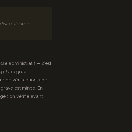
list plateau —
le administratif — c’est
 kg. Une grue
r de vérification, une
t grave est mince. En
é : on vérifie avant,