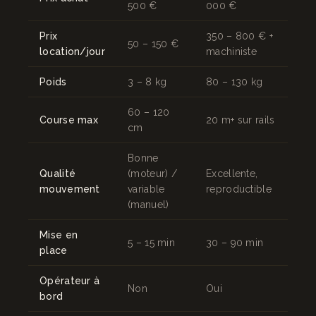
500 €
000 €
Prix
350 – 800 € +
50 – 150 €
location/jour
machiniste
Poids
3 – 8 kg
80 – 130 kg
60 – 120
Course max
20 m+ sur rails
cm
Bonne
Qualité
(moteur) /
Excellente,
mouvement
variable
reproductible
(manuel)
Mise en
5 – 15 min
30 – 90 min
place
Opérateur à
Non
Oui
bord