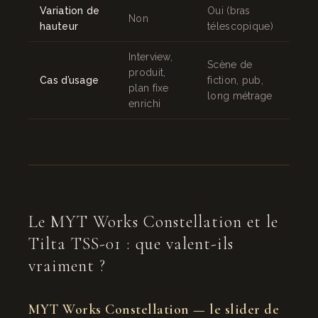
Variation de
Oui (bras
Non
hauteur
télescopique)
Interview,
Scène de
produit,
Cas d’usage
fiction, pub,
plan fixe
long métrage
enrichi
Le MYT Works Constellation et le
Tilta TSS-01 : que valent-ils
vraiment ?
MYT Works Constellation — le slider de