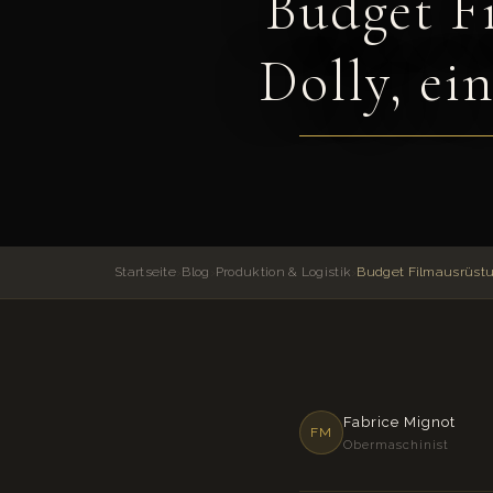
Budget F
Dolly, ei
Startseite
›
Blog
›
Produktion & Logistik
›
Fabrice Mignot
FM
Obermaschinist