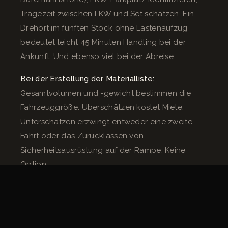
Tragezeit zwischen LKW und Set schätzen. Ein
Drehort im fünften Stock ohne Lastenaufzug
bedeutet leicht 45 Minuten Handling bei der
Ankunft. Und ebenso viel bei der Abreise.
Bei der Erstellung der Materialliste:
Gesamtvolumen und -gewicht bestimmen die
Fahrzeuggröße. Überschätzen kostet Miete.
Unterschätzen erzwingt entweder eine zweite
Fahrt oder das Zurücklassen von
Sicherheitsausrüstung auf der Rampe. Keine
Option.
Für die Genehmigungen:
Der Drehantrag umfasst
die Fahrzeuge. Sobald die Adressen bestätigt
sind, geht der Antrag raus. Außerhalb von Paris