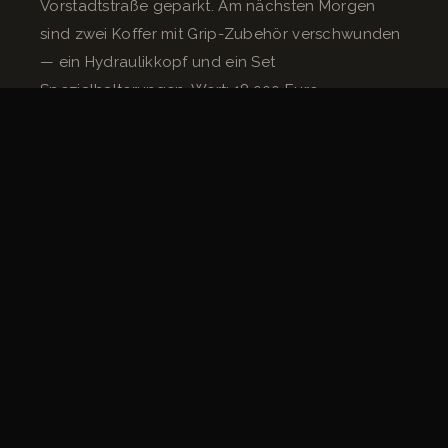
Vorstadtstraße geparkt. Am nächsten Morgen
sind zwei Koffer mit Grip-Zubehör verschwunden
— ein Hydraulikkopf und ein Set
Spezialhalterungen. Wert: 18.000 Euro.
Diese Art von Schaden wird von der
Allgefahrenversicherung gedeckt, vorausgesetzt
die Meldung erfolgt fristgerecht — 24 bis 48
Stunden nach Feststellung des Diebstahls, mit
Erstattung einer Anzeige. Die Verträge enthalten
oft Ausschlüsse für Diebstähle ohne
Einbruchsspuren oder für unbeaufsichtigt in
Risikozonen zurückgelassenes Equipment. Lesen
Sie die Klauseln vor dem Dreh, nicht danach.
Fall 3 — Wasserschaden im Studio