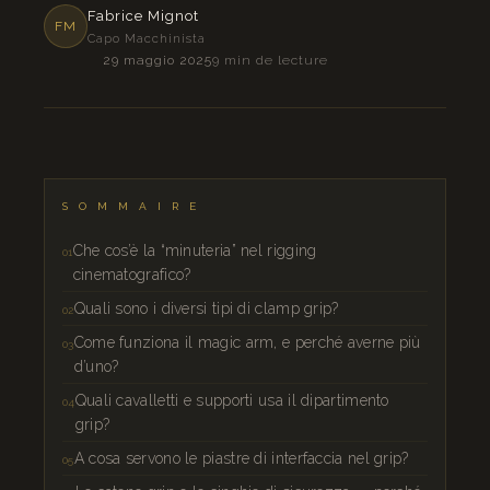
Fabrice Mignot
FM
Capo Macchinista
29 maggio 2025
9 min de lecture
SOMMAIRE
Che cos’è la “minuteria” nel rigging
cinematografico?
Quali sono i diversi tipi di clamp grip?
Come funziona il magic arm, e perché averne più
d’uno?
Quali cavalletti e supporti usa il dipartimento
grip?
A cosa servono le piastre di interfaccia nel grip?