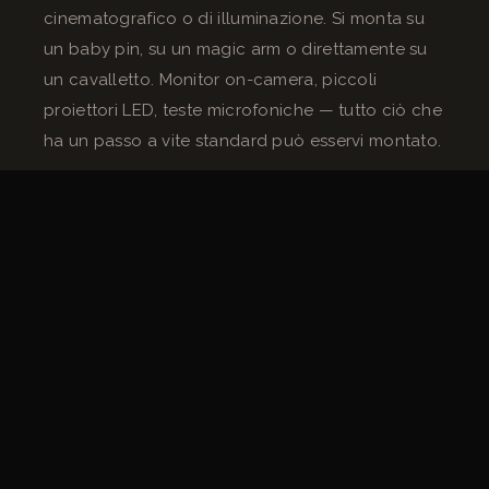
cinematografico o di illuminazione. Si monta su
un baby pin, su un magic arm o direttamente su
un cavalletto. Monitor on-camera, piccoli
proiettori LED, teste microfoniche — tutto ciò che
ha un passo a vite standard può esservi montato.
È il pezzo coltellino svizzero della minuteria.
Prezzo unitario: da 20 a 60 euro a seconda delle
dimensioni e della costruzione.
La baby plate — l’interfaccia fissa a
pavimento o su scenografia
La baby plate è una piastrina dotata di un perno
baby da 16mm, che si avvita su una superficie
piana o si fissa al pavimento. Trasforma qualsiasi
superficie in un punto di aggancio baby pin