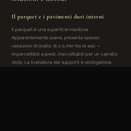
Il parquet e i pavimenti duri interni
Il parquet è una superficie insidiosa.
Apparentemente piana, presenta spesso
variazioni di livello di 2-5 mm tra le assi —
impercettibili a piedi, inaccettabili per un carrello
dolly. La livellatura dei supporti è obbligatoria,
anche su un parquet che sembra perfetto.
Per proteggere il parquet dai segni dei piedi dei
binari, si interpongono spessori di distribuzione in
feltro o gomma tra i piedi e il pavimento. Sui set
di produzione, questa precauzione è spesso
imposta contrattualmente.