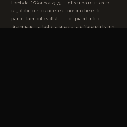
Lambda, O’Connor 2575 — offre una resistenza
regolabile che rende le panoramiche e i tilt
particolarmente vellutati. Per i piani lenti e
drammatici, la testa fa spesso la differenza tra un
movimento pulito e uno che si avverte in sala.
Una testa O’Connor di riferimento costa tra gli
8.000 e i 15.000 euro. È un investimento separato
dal dolly, che le produzioni raramente includono
nella prima stima del budget macchineria.
Cosa Deve Anticipare il Capo
Macchinista Prima di Scegliere
Prima di qualsiasi decisione sull’attrezzatura, il