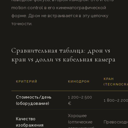
motion control в его кинематографической
форме. Дрон не встраивается в эту цепочку
точности.
Сравнительная таблица: дрон vs
кран vs долли vs кабельная камера
КРАН
КРИТЕРИЙ
КИНОДРОН
(TECHNOCR
Стоимость/день
1 200–2 500
1 800–2 20
(оборудование)
€
Хорошее
Качество
(оптические
Превосход
изображения