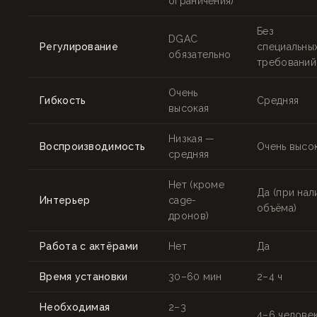
ограничения)
Без
DGAC
Регулирование
специальны
обязательно
требований
Очень
Гибкость
Средняя
высокая
Низкая —
Воспроизводимость
Очень высо
средняя
Нет (кроме
Да (при нал
Интерьер
cage-
объёма)
дронов)
Работа с актёрами
Нет
Да
Время установки
30–60 мин
2–4 ч
Необходимая
2–3
4–6 челове