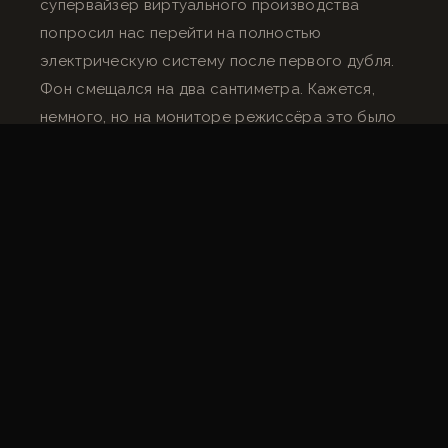
супервайзер виртуального производства
попросил нас перейти на полностью
электрическую систему после первого дубля.
Фон смещался на два сантиметра. Кажется,
немного, но на мониторе режиссёра это было
очевидно.
Моторизованные тележки и
программирование движений
Конкретное преимущество LED-объёма для
механического отдела: воспроизводимость. На
обычных съёмках каждый дубль требует от
оператора тележки воспроизводить движение
вручную — с естественными вариациями,
которые это подразумевает. В LED-объёме
план можно записать как программу и