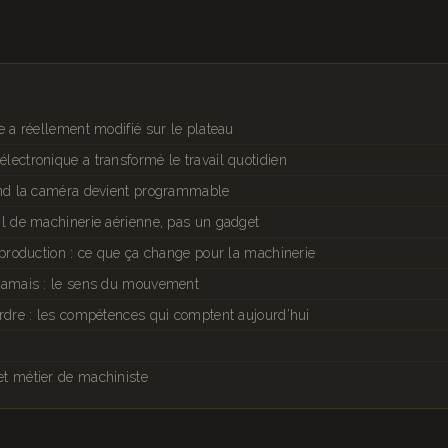
e a réellement modifié sur le plateau
ectronique a transformé le travail quotidien
and la caméra devient programmable
il de machinerie aérienne, pas un gadget
 production : ce que ça change pour la machinerie
jamais : le sens du mouvement
rdre : les compétences qui comptent aujourd’hui
t métier de machiniste