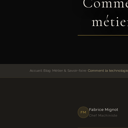
Commen
métie
Accueil
›
Blog
›
Métier & Savoir-faire
›
Fabrice Mignot
FM
Chef Machiniste