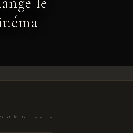
ange le
cinéma
vier 2026
8 min de lecture