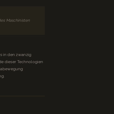
des Maschinisten
ls in den zwanzig
ede dieser Technologien
merabewegung
ng.