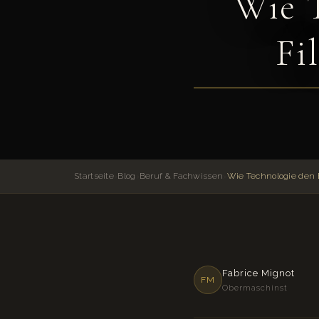
Wie T
Fi
Startseite
›
Blog
›
Beruf & Fachwissen
›
Fabrice Mignot
FM
Obermaschinst