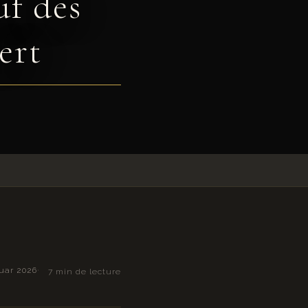
uf des
ert
nuar 2026
7 min de lecture