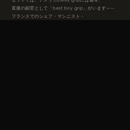
直接の副官として「best boy grip」がいます——
フランスでのシェフ・マシニスト・
アジョワンと同等です。その下：ドリー・グリップ
（専門的なドリー・オペレーター）とグリップ
（マシニスト）。
この階層的な組織は両方のシステムでほぼ同一です
。
グリップ部門
に関する記事が完全な組織を詳しく説
明しています。
キーグリップとして三十年が教
えること
最初の教訓：準備がすべてを決める。