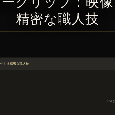
キーグリップ：映像
精密な職人技
に仕える精密な職人技
202