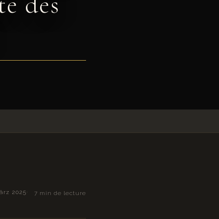
te des
ärz 2025
7 min de lecture