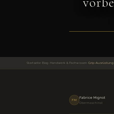
vorbe
Startseite
›
Blog
›
Handwerk & Fachwissen
›
Fabrice Mignot
FM
Obermaschinst