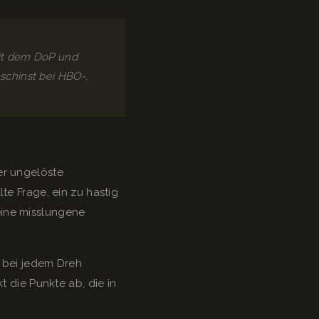
mit dem DoP und
schinst bei HBO-,
er ungelöste
te Frage, ein zu hastig
eine misslungene
g bei jedem Dreh
t die Punkte ab, die in