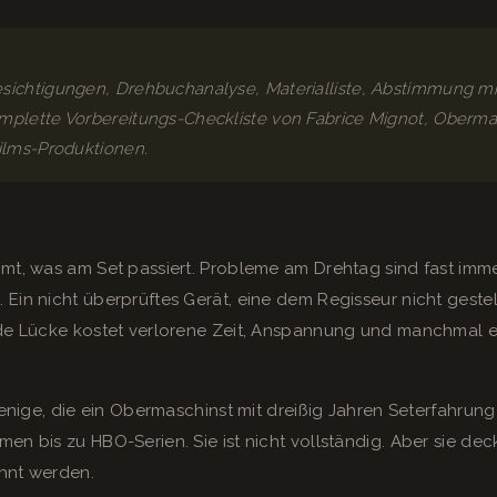
sichtigungen, Drehbuchanalyse, Materialliste, Abstimmung 
mplette Vorbereitungs-Checkliste von Fabrice Mignot, Oberma
ilms-Produktionen.
mmt, was am Set passiert. Probleme am Drehtag sind fast imm
Ein nicht überprüftes Gerät, eine dem Regisseur nicht gestell
ede Lücke kostet verlorene Zeit, Anspannung und manchmal 
ejenige, die ein Obermaschinst mit dreißig Jahren Seterfahrun
n bis zu HBO-Serien. Sie ist nicht vollständig. Aber sie deck
hnt werden.