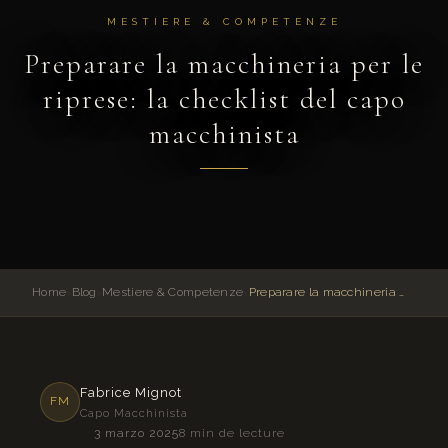
MESTIERE & COMPETENZE
Preparare la macchineria per le
riprese: la checklist del capo
macchinista
Home
›
Blog
›
Mestiere & Competenze
›
Preparare la macchineria per le riprese: la checklist del capo macchinista
Fabrice Mignot
FM
Capo Macchinista
3 marzo 2025
8 min de lecture