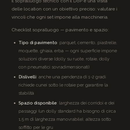
Il sopralluogo tecnico con il DoP è una visita
delle location con un obiettivo preciso: valutare i
vincoli che ogni set impone alla macchineria.
Checklist sopralluogo — pavimento e spazio:
Tipo di pavimento
: parquet, cemento, piastrelle,
moquette, ghiaia, erba — ogni superficie impone
soluzioni diverse (dolly su ruote, rotaie, dolly
con pneumatici sovradimensionati)
Dislivelli
: anche una pendenza di 1-2 gradi
richiede cunei sotto le rotaie per garantire la
stabilità
Spazio disponibile
: larghezza dei corridoi e dei
passaggi (un dolly standard ha bisogno di circa
1,5 m di larghezza manovrabile), altezza sotto
soffitto per le gru