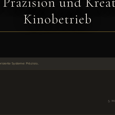
 Präzision und Kreat
Kinobetrieb
Remote Heads und motorisierte Systeme: Präzision und Kreativität im Kinobetrieb
5. M