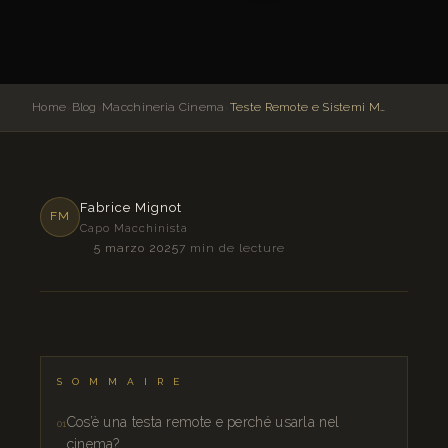
Home
›
Blog
›
Macchineria Cinema
›
Teste Remote e Sistemi Motorizzati: Precisione e Creatività al Servizio dell'Immagine
Fabrice Mignot
FM
Capo Macchinista
5 marzo 2025
7 min de lecture
SOMMAIRE
Cos’è una testa remote e perché usarla nel
cinema?